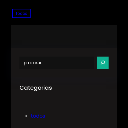
todos
P
e
s
q
Categorias
u
i
s
todos
a
r