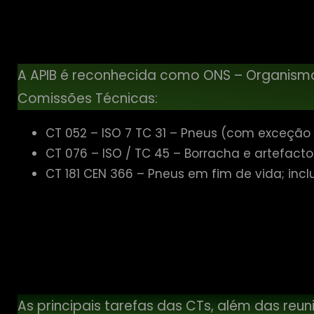
A APIB é reconhecida como ONS – Organismo 
Comissões Técnicas:
CT 052 – ISO 7 TC 31 – Pneus (com exceção d
CT 076 – ISO / TC 45 – Borracha e artefact
CT 181 CEN 366 – Pneus em fim de vida; inclu
As principais tarefas das CTs, além das reu