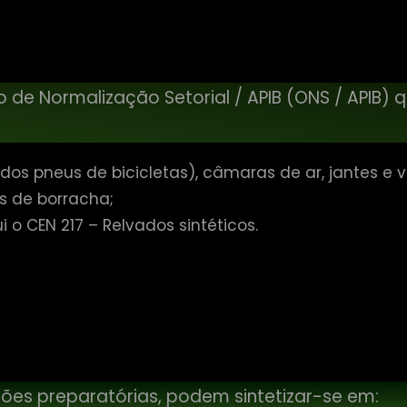
de Normalização Setorial / APIB (ONS / APIB) 
os pneus de bicicletas), câmaras de ar, jantes e v
os de borracha;
i o CEN 217 – Relvados sintéticos.
niões preparatórias, podem sintetizar-se em: