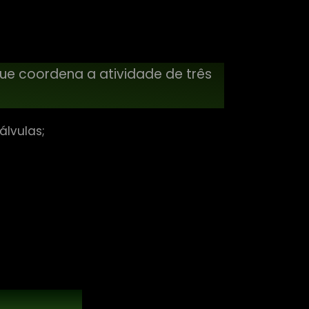
que coordena a atividade de três
álvulas;