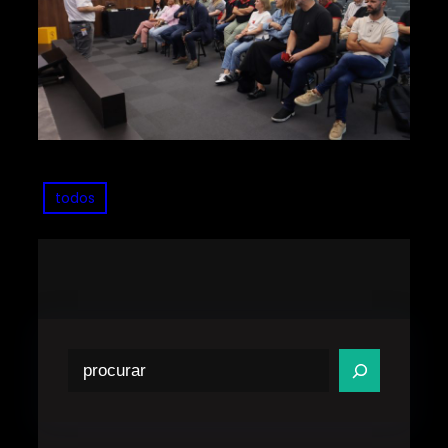
todos
P
e
s