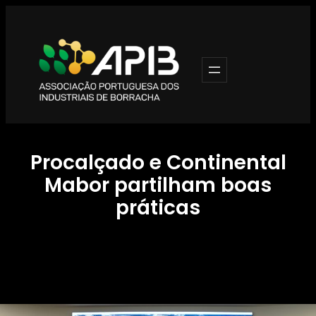
Saltar
para
o
conteúdo
Procalçado e Continental
Mabor partilham boas
práticas