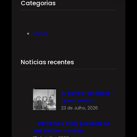
q
Categorias
u
i
s
todos
a
r
Notícias recentes
Arquivos Históricos –
Quem serão?
23 de Julho, 2026
EIB volta a estar presente na
THE TIRE em Colónia