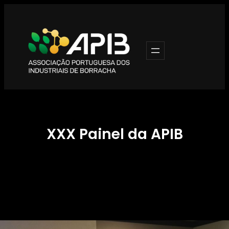
Saltar
para
o
conteúdo
XXX Painel da APIB